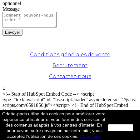
optionnel
Message
© Odette Paris - 2020. Tous droits réservés
Conditions générales de vente
Recrutement
Contactez-nous

<!-- Start of HubSpot Embed Code --> <script
type="text/javascript" id="hs-script-loader" async defer src="//js.hs-
scripts.com/6591856.js"></script> <!-- End of HubSpot Embed
Code --> <!-- Start of HubSpot Embed Code --> <script
Odette-paris utilise des cookies pour améliorer votre
type="text/javascript" id="hs-script-loader" async defer src="//js-
expérience utilisateur et vous fournir des services et
na1.hs-scripts.com/6591856.js"></script> <!-- End of HubSpot
des contenus adaptés à vos centres d'intérêt. En
Embed Code -->
close
poursuivant votre navigation sur notre site, vous
acceptez l'utilisation de ces cookies.
Conditions
by
Quatre vingt deux