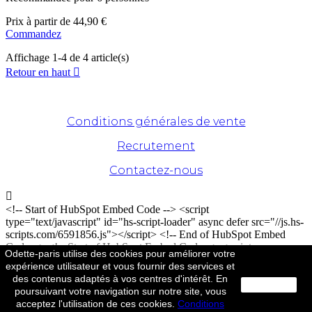
Prix
à partir de
44,90 €
Commandez
Affichage 1-4 de 4 article(s)
Retour en haut

© Odette Paris - 2020. Tous droits réservés
Conditions générales de vente
Recrutement
Contactez-nous

<!-- Start of HubSpot Embed Code --> <script
type="text/javascript" id="hs-script-loader" async defer src="//js.hs-
scripts.com/6591856.js"></script> <!-- End of HubSpot Embed
Code --> <!-- Start of HubSpot Embed Code --> <script
Odette-paris utilise des cookies pour améliorer votre
type="text/javascript" id="hs-script-loader" async defer src="//js-
expérience utilisateur et vous fournir des services et
na1.hs-scripts.com/6591856.js"></script> <!-- End of HubSpot
des contenus adaptés à vos centres d'intérêt. En
Embed Code -->
close
poursuivant votre navigation sur notre site, vous
acceptez l'utilisation de ces cookies.
Conditions
by
Quatre vingt deux